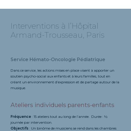
Interventions
à
l’Hôpital
Armand-Trousseau,
Paris
Service Hémato-Oncologie Pédiatrique
Dans ce service, les actions mises en place visent à apporter un
soutien psycho-social aux enfants et à leurs familles, tout en
créant un environnement d’expression et de partage autour de la
musique.
Ateliers individuels parents-enfants
Fréquence
: 15 ateliers tout au long de l’année. Durée : ½
journée par intervention.
Objectifs
: Un binôme de musiciens se rend dans les chambres