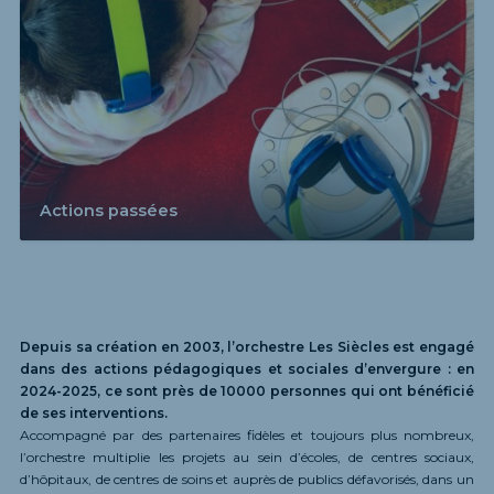
Actions passées
Depuis sa création en 2003, l’orchestre Les Siècles est engagé
dans des actions pédagogiques et sociales d’envergure : en
2024-2025, ce sont près de 10000 personnes qui ont bénéficié
de ses interventions.
Accompagné par des partenaires fidèles et toujours plus nombreux,
l’orchestre multiplie les projets au sein d’écoles, de centres sociaux,
d’hôpitaux, de centres de soins et auprès de publics défavorisés, dans un