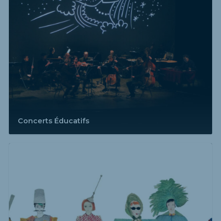
Concerts Éducatifs