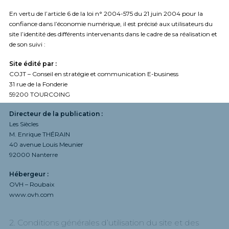
En vertu de l’article 6 de la loi n° 2004-575 du 21 juin 2004 pour la
confiance dans l’économie numérique, il est précisé aux utilisateurs du
site l’identité des différents intervenants dans le cadre de sa réalisation et
de son suivi :
Site édité par :
COJT
– Conseil en stratégie et communication E-business
31 rue de la Fonderie
59200 TOURCOING
Directeur de la publication :
Les Siècles
M. Enrique THÉRAIN
40 avenue Louis Meunier
92000 Nanterre
Hébergeur :
OVH – Roubaix
www.ovh.com
2. Conditions générales d’utilisation du site et des