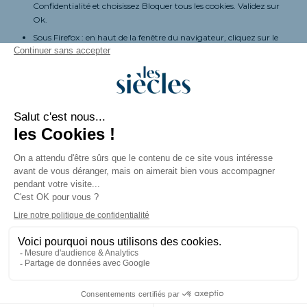
Confidentialité et choisissez Bloquer tous les cookies. Validez sur
Ok.
Sous Firefox : en haut de la fenêtre du navigateur, cliquez sur le
bouton Firefox, puis aller dans l’onglet Options. Cliquer sur l’onglet
Vie privée.
Paramétrez les Règles de conservation sur : utiliser les paramètres
personnalisés pour l’historique. Enfin décochez-la pour désactiver
les cookies.
Sous Safari : Cliquez en haut à droite du navigateur sur le
pictogramme de menu (symbolisé par un rouage). Sélectionnez
Paramètres. Cliquez sur Afficher les paramètres avancés. Dans la
section « Confidentialité », cliquez sur Paramètres de contenu.
Dans la section « Cookies », vous pouvez bloquer les cookies.
Sous Chrome : Cliquez en haut à droite du navigateur sur le
pictogramme de menu (symbolisé par trois lignes horizontales).
Sélectionnez Paramètres. Cliquez sur Afficher les paramètres
avancés. Dans la section « Confidentialité », cliquez sur préférences.
Dans l’onglet « Confidentialité », vous pouvez bloquer les cookies.
9. Droit applicable et attribution de juridiction.