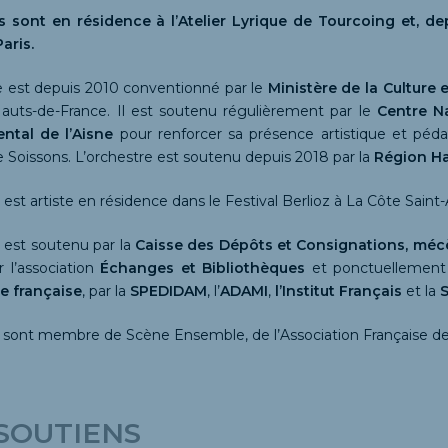
s sont en résidence à l’Atelier Lyrique de Tourcoing et, 
aris.
 est depuis 2010 conventionné par le
Ministère de la Culture
Hauts-de-France. Il est soutenu régulièrement par le
Centre N
ntal de l’Aisne
pour renforcer sa présence artistique et péda
 Soissons. L’orchestre est soutenu depuis 2018 par la
Région H
 est artiste en résidence dans le Festival Berlioz à La Côte Saint
e est soutenu par la
Caisse des Dépôts et Consignations, méc
r l’association
Échanges et Bibliothèques
et ponctuellement
e française
, par la
SPEDIDAM
, l’
ADAMI
,
l’Institut Français
et la
S
s sont membre de Scène Ensemble, de l’Association Française d
SOUTIENS