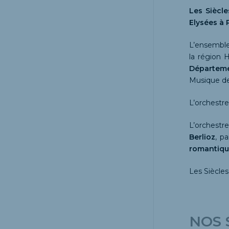
Les Siècle
Elysées à P
L’ensemble
la région 
Départeme
Musique de
L’orchestre
L’orchestr
Berlioz
, pa
romantiqu
Les Siècle
NOS 