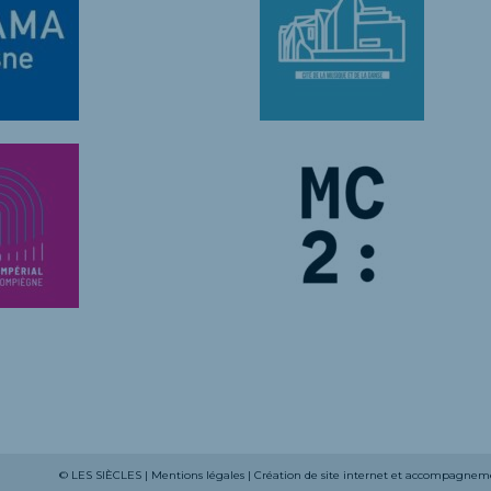
© LES SIÈCLES |
Mentions légales
|
Création de site internet
et
accompagneme