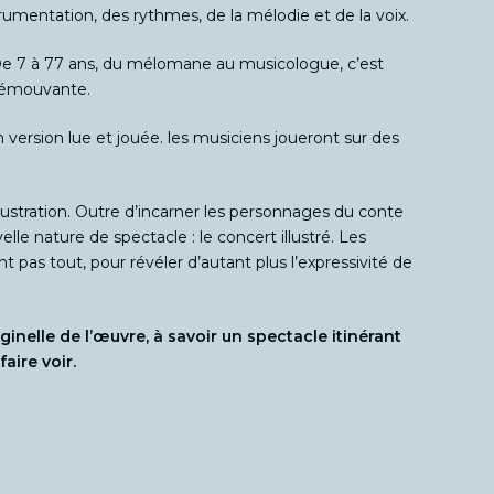
trumentation, des rythmes, de la mélodie et de la voix.
 De 7 à 77 ans, du mélomane au musicologue, c’est
t émouvante.
n version lue et jouée. les musiciens joueront sur des
llustration. Outre d’incarner les personnages du conte
elle nature de spectacle : le concert illustré. Les
t pas tout, pour révéler d’autant plus l’expressivité de
inelle de l’œuvre, à savoir un spectacle itinérant
aire voir.