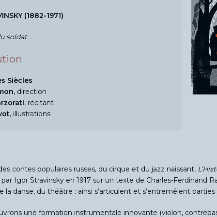
INSKY (1882-1971)
du soldat
ution
es Siècles
imon
,
direction
rzorati
,
récitant
vot
,
illustrations
 des contes populaires russes, du cirque et du jazz naissant,
L’His
ar Igor Stravinsky en 1917 sur un texte de Charles-Ferdinand 
 la danse, du théâtre : ainsi s’articulent et s’entremêlent parties
vrons une formation instrumentale innovante (violon, contrebas