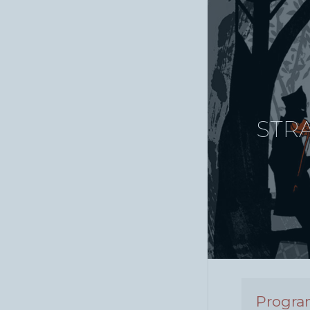
STRA
Progr