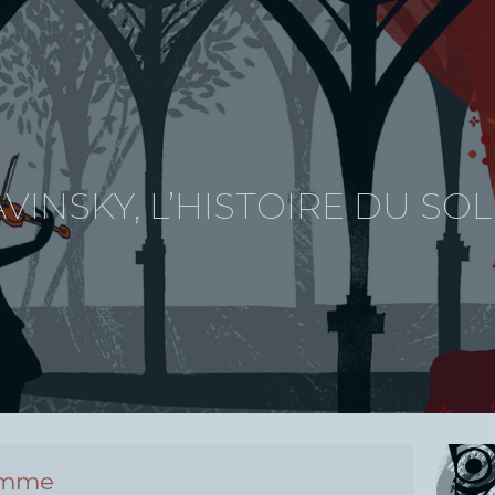
VINSKY, L’HISTOIRE DU SO
amme