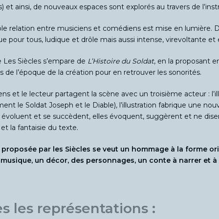
) et ainsi, de nouveaux espaces sont explorés au travers de l’ins
ble relation entre musiciens et comédiens est mise en lumière.
 pour tous, ludique et drôle mais aussi intense, virevoltante e
 Les Siècles s’empare de
L’Histoire du Soldat
, en la proposant e
 de l’époque de la création pour en retrouver les sonorités.
ns et le lecteur partagent la scène avec un troisième acteur : l’i
ment le Soldat Joseph et le Diable), l’illustration fabrique une nouv
ns évoluent et se succèdent, elles évoquent, suggèrent et ne disen
et la fantaisie du texte.
 proposée par les Siècles se veut un hommage à la forme orig
 musique, un décor, des personnages, un conte à narrer et à f
s les représentations :