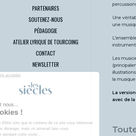
percussions
PARTENAIRES
Une vérita
SOUTENEZ-NOUS
une musique
PÉDAGOGIE
L’ensemble
ATELIER LYRIQUE DE TOURCOING
instruments
CONTACT
Les musicie
NEWSLETTER
(principale
illustratio
la musique 
La version
avec de la
Toute