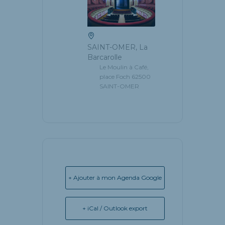
SAINT-OMER, La
Barcarolle
Le Moulin à Café,
place Foch 62500
SAINT-OMER
+ Ajouter à mon Agenda Google
+ iCal / Outlook export