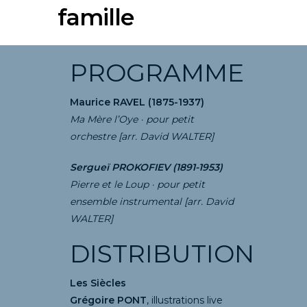
famille
PROGRAMME
Maurice RAVEL (1875-1937)
Ma Mère l’Oye · pour petit
orchestre [arr. David WALTER]
Sergueï PROKOFIEV (1891-1953)
Pierre et le Loup ·
pour petit
ensemble instrumental [arr. David
WALTER]
DISTRIBUTION
Les Siècles
Grégoire PONT
, illustrations live