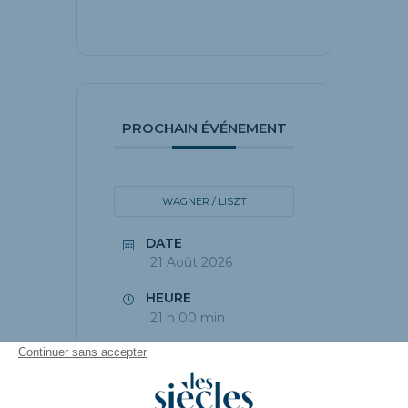
PROCHAIN ÉVÉNEMENT
WAGNER / LISZT
DATE
21 Août 2026
HEURE
21 h 00 min