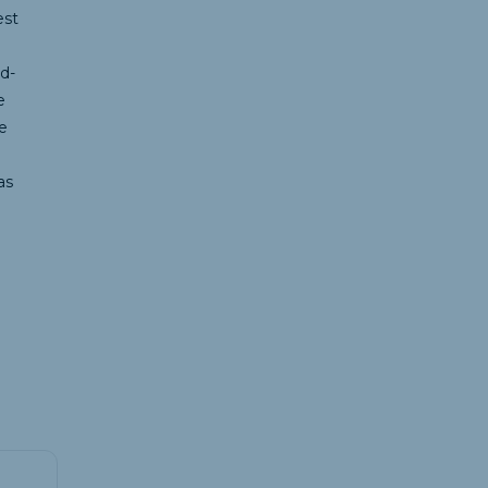
est
nd-
e
re
as