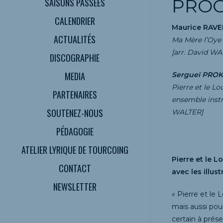
PRO
SAISONS PASSÉES
CALENDRIER
Maurice RAVEL
ACTUALITÉS
Ma Mère l’Oye 
[arr. David WA
DISCOGRAPHIE
MEDIA
Sergueï PROKO
Pierre et le Lo
PARTENAIRES
ensemble instr
SOUTENEZ-NOUS
WALTER]
PÉDAGOGIE
ATELIER LYRIQUE DE TOURCOING
Pierre et le L
CONTACT
avec les illu
NEWSLETTER
« Pierre et le
mais aussi pour
certain à prés