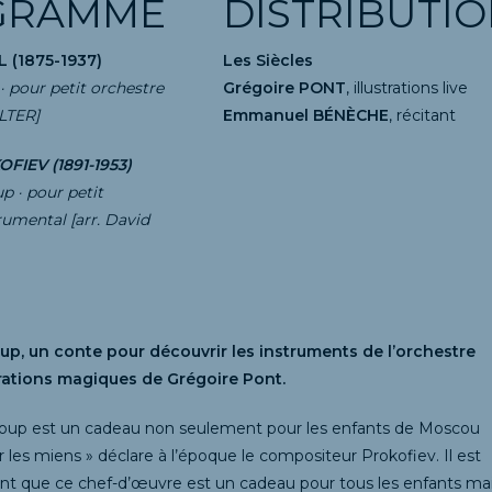
GRAMME
DISTRIBUTI
 (1875-1937)
Les Siècles
· pour petit orchestre
Grégoire PONT
, illustrations live
LTER]
Emmanuel BÉNÈCHE
, récitan
t
FIEV (1891-1953)
up ·
pour petit
umental [arr. David
oup, un conte pour découvrir les instruments de l’orchestre
strations magiques de Grégoire Pont.
 Loup est un cadeau non seulement pour les enfants de Moscou
 les miens » déclare à l’époque le compositeur Prokofiev. Il est
ent que ce chef-d’œuvre est un cadeau pour tous les enfants ma