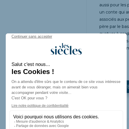
aussi pour les 
un conte qui 
associés aux pe
père par le bas
quatuor à corde
Pont, qui nous
justement comp
manquer.
BILLETT