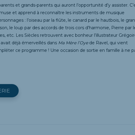
parents et grands-parents qui auront l’opportunité d’y assister. C’
amuse et apprend à reconnaître les instruments de musique
rsonnages : l’oiseau par la flûte, le canard par le hautbois, le gra
son, le loup par des accords de trois cors d’harmonie, Pierre par l
s, etc. Les Siècles retrouvent avec bonheur l’illustrateur Grégoi
 avait déjà émerveillés dans
Ma Mère l’Oye
de Ravel, qui vient
léter ce programme ! Une occasion de sortie en famille à ne p
ERIE