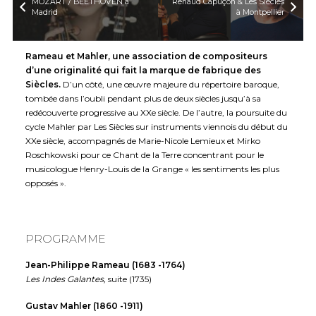
MOZART / BEETHOVEN à
Renaud Capuçon & Les Siècles
Madrid
à Montpellier
Rameau et Mahler, une association de compositeurs
d’une originalité qui fait la marque de fabrique des
Siècles.
D’un côté, une œuvre majeure du répertoire baroque,
tombée dans l’oubli pendant plus de deux siècles jusqu’à sa
redécouverte progressive au XXe siècle. De l’autre, la poursuite du
cycle Mahler par Les Siècles sur instruments viennois du début du
XXe siècle, accompagnés de Marie-Nicole Lemieux et Mirko
Roschkowski pour ce Chant de la Terre concentrant pour le
musicologue Henry-Louis de la Grange « les sentiments les plus
opposés ».
PROGRAMME
Jean-Philippe Rameau (1683 -1764)
Les Indes Galantes,
suite (1735)
Gustav Mahler (1860 -1911)