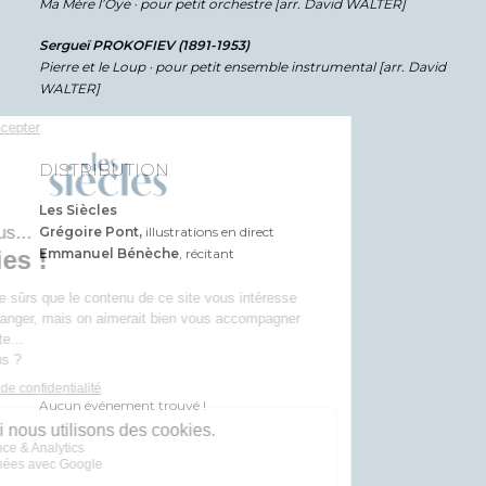
Ma Mère l’Oye · pour petit orchestre [arr. David WALTER]
Sergueï PROKOFIEV (1891-1953)
Pierre et le Loup ·
pour petit ensemble instrumental [arr. David
WALTER]
DISTRIBUTION
Les Siècles
Grégoire Pont,
illustrations en direct
Emmanuel Bénèche
, récitant
Aucun événement trouvé !