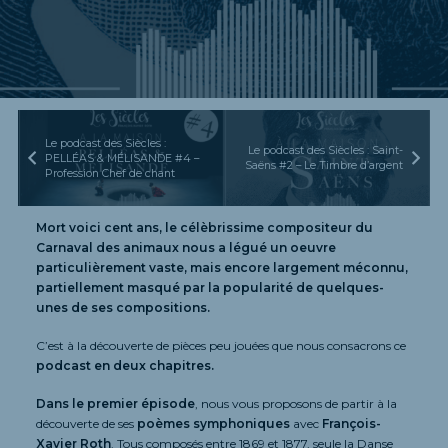
Le podcast des Siècles :
Le podcast des Siècles : Saint-
PELLÉAS & MÉLISANDE #4 –
Saëns #2 – Le Timbre d’argent
Profession Chef de chant
Mort voici cent ans, le célèbrissime compositeur du
Carnaval des animaux nous a légué un oeuvre
particulièrement vaste, mais encore largement méconnu,
partiellement masqué par la popularité de quelques-
unes de ses compositions.
C’est à la découverte de pièces peu jouées que nous consacrons ce
podcast en deux chapitres.
Dans le premier épisode
, nous vous proposons de partir à la
découverte de ses
poèmes symphoniques
avec
François-
Xavier Roth
. Tous composés entre 1869 et 1877, seule la Danse