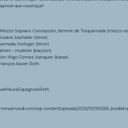
agnole que caustique!
– Mezzo Soprano
Concepción, femme de Torquemada (mezzo-so
zalve, bachelier (ténor)
quemada, horloger (ténor)
miro – muletier (baryton)
Don Iñigo Gomez, banquier (basse)
François Xavier Roth
RavelHeureEspagnoleRoth
rmoniamundi.com/wp-content/uploads/2023/03/905361_booklet.