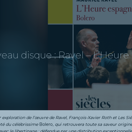
eau disque : Ravel – L’Heure
r exploration de l’œuvre de Ravel, François-Xavier Roth et Les 
ôté du célébrissime
Bolero
, qui retrouvera toute sa saveur origi
t avec le libertinage : défendue par une distribution exceptionne