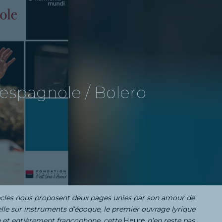
 espagnole / Bolero
Siècles nous proposent deux pages unies par son amour de
nelle sur instruments d’époque, le premier ouvrage lyrique
lle et entièrement francophone, cette
Heure
n’en reste pas