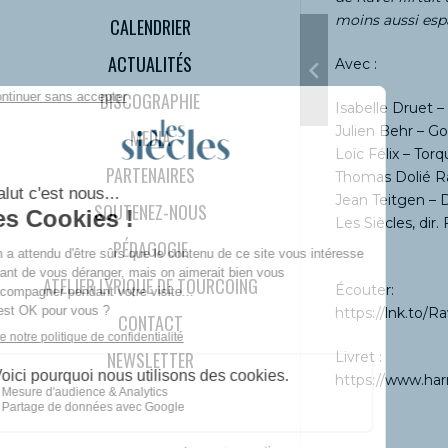
moins aussi esp
CALENDRIER
ACTUALITÉS
Avec :
DISCOGRAPHIE
Isabelle Druet 
Julien Behr –
Gon
MEDIA
Loïc Félix – Tor
PARTENAIRES
Thomas Dolié Ra
Jean Teitgen – 
SOUTENEZ-NOUS
Les Siècles, dir.
PÉDAGOGIE
ATELIER LYRIQUE DE TOURCOING
Écouter:
https://lnk.to/
CONTACT
NEWSLETTER
Livret :
https://www.ha