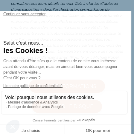
connaître tous leurs détails tonaux. Cela inclut les «Tableaux
d’une exposition» dans l’orchestration sympathique de
Maurice Ravel ainsi que son «La Valse», qui tremble de lumière
intérieure. François-Xavier Roth et son orchestre Les Siècles
montrent que le dernier mot n’a pas encore été dit: les
tensions entre sophistication délicate et puissance rugissante
que l’on ressent dans chaque note sont inspirantes, tout
comme les timbres parfois chaleureux, parfois tranchants des
instruments historiques. . L’enregistrement ouvre de nouvelles
perspectives sur d’anciens amis. (Pour le jury: Michael Kube)
PLUS D’INFORMATIONS
ECOUTER LE DISQUE