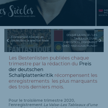
DISQUE LA VALSE / LES
[Gramophone Awards] Les
TABLEAUX D’UNE
Siècles dans la sélection finale
EXPOSITION, DISPONIBLE
!
CHEZ HARMONIA MUNDI !
Les Bestenlisten publiées chaque
trimestre par la rédaction du
Preis
der deutschen
Schallplattenkritik
récompensent les
enregistrements les plus marquants
des trois derniers mois.
Pour le troisième trimestre 2020,
l’enregistrement
La Valse-Les Tableaux d’une