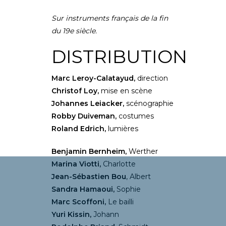
Sur instruments français de la fin
du 19e siècle.
DISTRIBUTION
Marc Leroy-Calatayud,
direction
Christof Loy,
mise en scène
Johannes Leiacker,
scénographie
Robby Duiveman,
costumes
Roland Edrich,
lumières
Benjamin Bernheim,
Werther
Marina Viotti,
Charlotte
Jean-Sébastien Bou
,
Albert
Sandra Hamaoui,
Sophie
Marc Scoffoni,
Le bailli
Yuri Kissin,
Johann