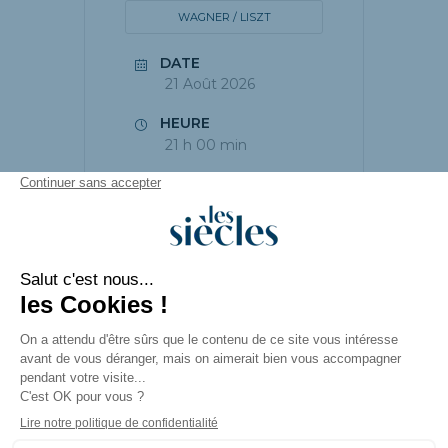
WAGNER / LISZT
DATE
21 Août 2026
HEURE
21 h 00 min
PARTAGEZ CET
ÉVÉNEMENT