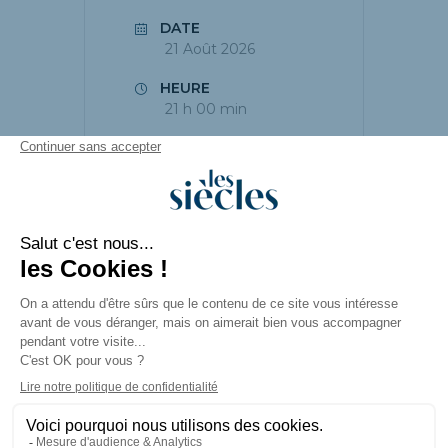
DATE
21 Août 2026
HEURE
21 h 00 min
PARTAGEZ CET
ÉVÉNEMENT