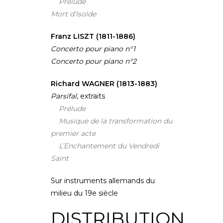
Prélude
Mort d’Isolde
Franz LISZT (1811-1886)
Concerto pour piano n°1
Concerto pour piano n°2
Richard WAGNER (1813-1883)
Parsifal
, extraits
Prélude
Musique de la transformation du
premier acte
L’Enchantement du Vendredi
Saint
Sur instruments allemands du
milieu du 19e siècle
DISTRIBUTION