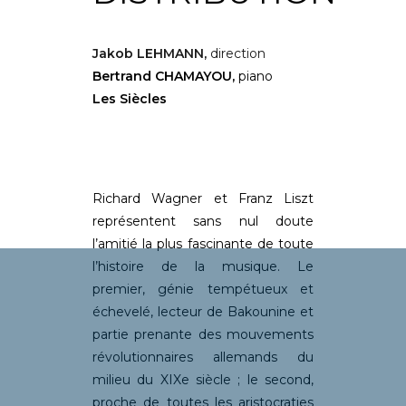
Jakob LEHMANN,
direction
Bertrand CHAMAYOU,
piano
Les Siècles
Richard Wagner et Franz Liszt
représentent sans nul doute
l’amitié la plus fascinante de toute
l’histoire de la musique. Le
premier, génie tempétueux et
échevelé, lecteur de Bakounine et
partie prenante des mouvements
révolutionnaires allemands du
milieu du XIXe siècle ; le second,
proche de toutes les aristocraties