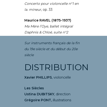
Concerto pour violoncelle n°1 en
la. mineur
, op. 33
Maurice RAVEL (1875-1937)
Ma Mère l’Oye, ballet intégral
Daphnis & Chloé, suite n°2
Sur instruments français de la fin
du 19e siècle et du début du 20e
siècle
DISTRIBUTION
Xavier PHILLIPS
, violoncelle
Les Siècles
Ustina DUBITSKY
, direction
Grégoire PONT,
illustrations