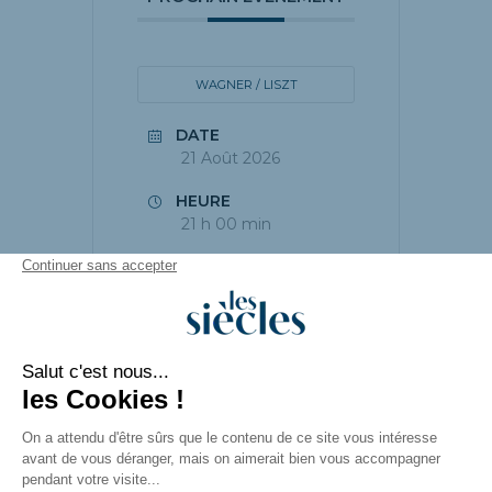
WAGNER / LISZT
DATE
21 Août 2026
HEURE
21 h 00 min
PARTAGEZ CET
ÉVÉNEMENT