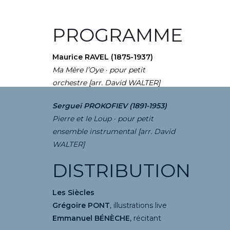
PROGRAMME
Maurice RAVEL (1875-1937)
Ma Mère l’Oye · pour petit
orchestre [arr. David WALTER]
Sergueï PROKOFIEV (1891-1953)
Pierre et le Loup ·
pour petit
ensemble instrumental [arr. David
WALTER]
DISTRIBUTION
Les Siècles
Grégoire PONT
, illustrations live
Emmanuel BÉNÈCHE
, récitan
t