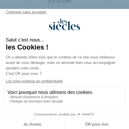
21 h 00 min
PARTAGEZ CET
ÉVÉNEMENT
© LES SIÈCLES |
Mentions légales
|
Création de site internet
et
accompagnement
Emarketing
par
COJT Cabinet Conseil Web