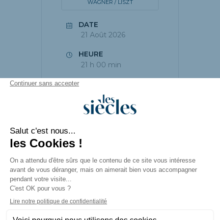
WAGNER / LISZT
DATE
21 Août 2026
HEURE
21 h 00 min
PARTAGEZ CET
ÉVÉNEMENT