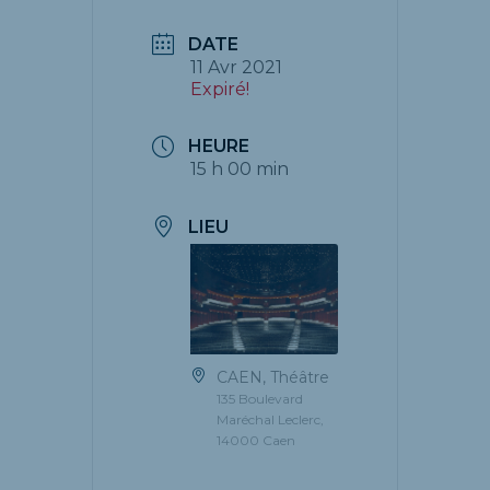
DATE
11 Avr 2021
Expiré!
HEURE
15 h 00 min
LIEU
CAEN, Théâtre
135 Boulevard
Maréchal Leclerc,
14000 Caen