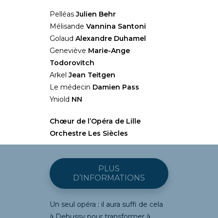
Pelléas
Julien Behr
Mélisande
Vannina Santoni
Golaud
Alexandre Duhamel
Geneviève
Marie-Ange
Todorovitch
Arkel
Jean Teitgen
Le médecin
Damien Pass
Yniold
NN
Chœur de l’Opéra de Lille
Orchestre Les Siècles
PLUS
D’INFORMATIONS
Un seul opéra : il aura suffi de cela
à Debussy pour transformer à