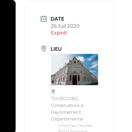
DATE
26 Juil 2020
Expiré!
LIEU
TOURCOING,
Conservatoire à
Rayonnement
Départemental
4 Rue Paul Doumer,
59200 Tourcoing