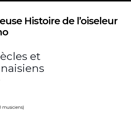
euse Histoire de l’oiseleur
no
iècles et
unaisiens
0 musiciens)