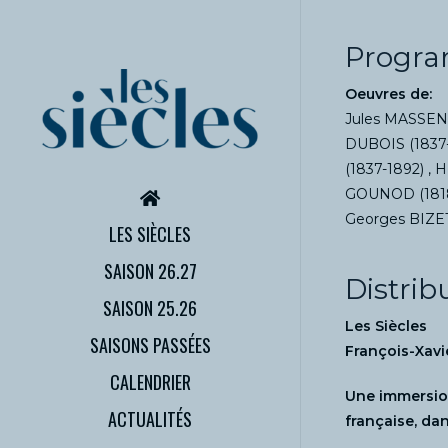
Progr
Oeuvres de:
Jules MASSENE
DUBOIS (1837-
(1837-1892) , 
GOUNOD (1818-
Georges BIZET
LES SIÈCLES
SAISON 26.27
Distrib
SAISON 25.26
Les Siècles
SAISONS PASSÉES
François-Xavi
CALENDRIER
Une immersion
ACTUALITÉS
française, dan