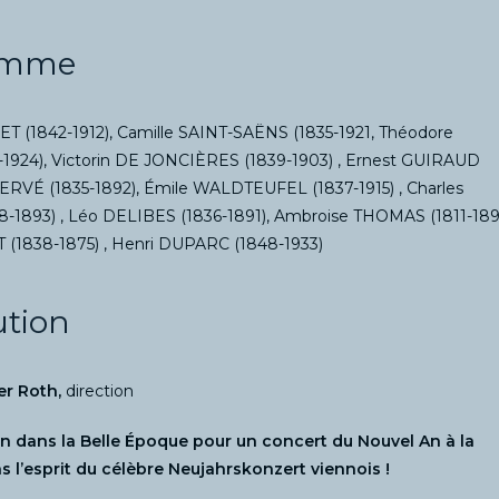
amme
T (1842-1912), Camille SAINT-SAËNS (1835-1921, Théodore
1924), Victorin DE JONCIÈRES (1839-1903) , Ernest GUIRAUD
HERVÉ (1835-1892), Émile WALDTEUFEL (1837-1915) , Charles
1893) , Léo DELIBES (1836-1891), Ambroise THOMAS (1811-189
 (1838-1875) , Henri DUPARC (1848-1933)
ution
er Roth,
direction
 dans la Belle Époque pour un concert du Nouvel An à la
s l’esprit du célèbre Neujahrskonzert viennois !