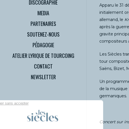
DISCOGRAPHIE
Apparu le 31 d
MEDIA
initialement or
allemand, le
Kr
PARTENAIRES
après la guerr
SOUTENEZ-NOUS
gravite princi
compositeurs 
PÉDAGOGIE
Les Siècles tr
ATELIER LYRIQUE DE TOURCOING
tour compositeu
CONTACT
Saëns, Bizet, 
NEWSLETTER
Un programme e
de la musique 
germaniques.
Concert sur ins