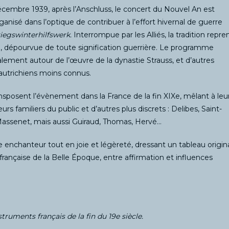
écembre 1939, après l’Anschluss, le concert du Nouvel An est
ganisé dans l’optique de contribuer à l’effort hivernal de guerre
iegswinterhilfswerk.
Interrompue par les Alliés, la tradition repre
e, dépourvue de toute signification guerrière. Le programme
palement autour de l’œuvre de la dynastie Strauss, et d’autres
autrichiens moins connus.
ansposent l’évènement dans la France de la fin XIXe, mêlant à leu
rs familiers du public et d’autres plus discrets : Delibes, Saint-
Massenet, mais aussi Guiraud, Thomas, Hervé…
nchanteur tout en joie et légèreté, dressant un tableau origin
française de la Belle Époque, entre affirmation et influences
truments français de la fin du 19e siècle.