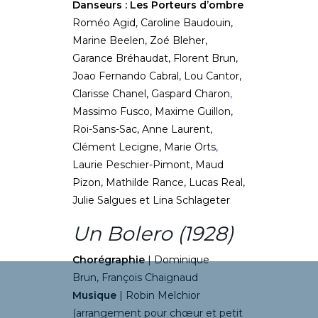
Danseurs : Les Porteurs d’ombre
Roméo Agid, Caroline Baudouin,
Marine Beelen, Zoé Bleher,
Garance Bréhaudat, Florent Brun,
Joao Fernando Cabral, Lou Cantor,
Clarisse Chanel,
Gaspard Charon
,
Massimo Fusco, Maxime Guillon,
Roi-Sans-Sac, Anne Laurent,
Clément Lecigne, Marie Orts
,
Laurie Peschier-Pimont, Maud
Pizon, Mathilde Rance, Lucas Real,
Julie Salgues et Lina Schlageter
Un Bolero (1928)
Chorégraphie
| Dominique
Brun, François Chaignaud
Musique
| Robin Melchior
(arrangement pour chœur et petit