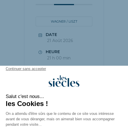
WAGNER / LISZT
DATE
21 Août 2026
HEURE
21 h 00 min
PARTAGEZ CET
ÉVÉNEMENT