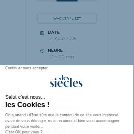
WAGNER / LISZT
DATE
21 Août 2026
HEURE
21 h 00 min
PARTAGEZ CET
ÉVÉNEMENT