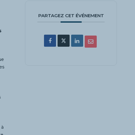
PARTAGEZ CET ÉVÉNEMENT
s
ue
es
s
 à
te