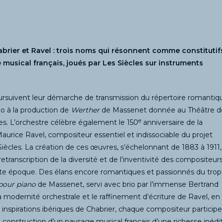
brier et Ravel : trois noms qui résonnent comme constitutif
 musical français, joués par Les Siècles sur instruments
ursuivent leur démarche de transmission du répertoire romantiq
ho à la production de
Werther
de Massenet donnée au Théâtre d
e
. L’orchestre célèbre également le 150
anniversaire de la
aurice Ravel, compositeur essentiel et indissociable du projet
 Siècles. La création de ces œuvres, s’échelonnant de 1883 à 1911,
retranscription de la diversité et de l’inventivité des compositeur
tte époque. Des élans encore romantiques et passionnés du trop
pour piano
de Massenet, servi avec brio par l’immense Bertrand
 modernité orchestrale et le raffinement d’écriture de Ravel, en
 inspirations ibériques de Chabrier, chaque compositeur participe
a construction d’un paysage musical français d’une richesse inédi