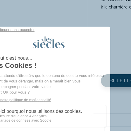
à la charnière 
BILLETT