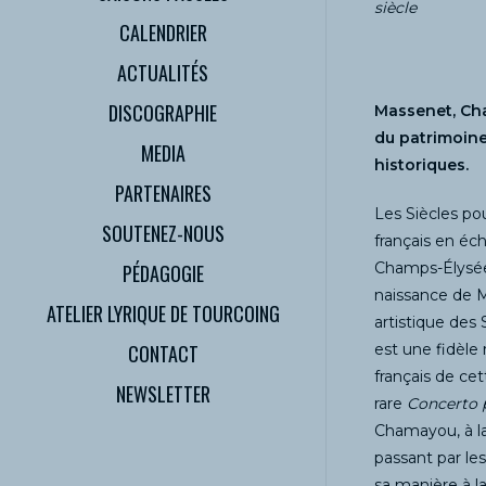
siècle
CALENDRIER
ACTUALITÉS
DISCOGRAPHIE
Massenet, Cha
du patrimoine
MEDIA
historiques.
PARTENAIRES
Les Siècles po
SOUTENEZ-NOUS
français en éc
Champs-Élysées
PÉDAGOGIE
naissance de M
ATELIER LYRIQUE DE TOURCOING
artistique des
CONTACT
est une fidèle 
français de ce
NEWSLETTER
rare
Concerto 
Chamayou, à la
passant par les
sa manière à l