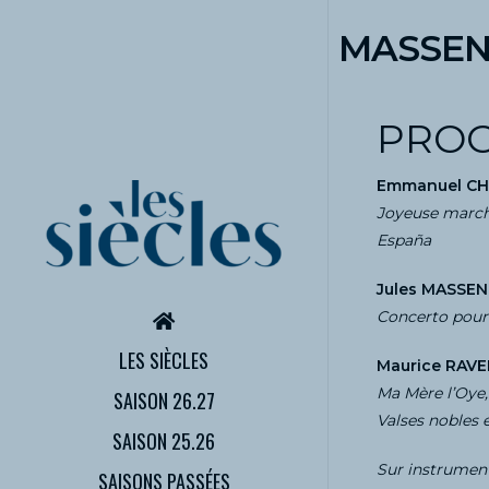
MASSENE
PRO
Emmanuel CHA
Joyeuse marc
España
Jules MASSENE
Concerto pour
LES SIÈCLES
Maurice RAVEL
Ma Mère l’Oye,
SAISON 26.27
Valses nobles 
SAISON 25.26
Sur instrument
SAISONS PASSÉES