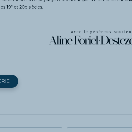
e
des 19
et 20e siècles.
ERIE