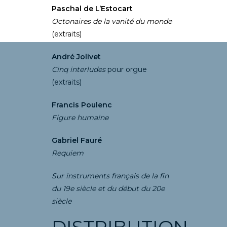
Paschal de L’Estocart
Octonaires de la vanité du monde
(extraits)
André Jolivet
Cinq interludes
pour orgue
(extraits)
Francis Poulenc
Figure humaine
Gabriel Fauré
Requiem
Sur instruments français de la fin
du 19e siècle et du début du 20e
siècle