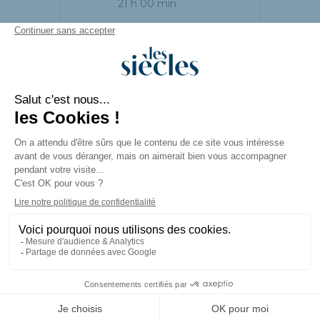
21 h 00 min
PARTAGEZ CET
ÉVÉNEMENT
© LES SIÈCLES |
Mentions légales
|
Création de site internet
et
accompagnement
Emarketing
par
COJT Cabinet Conseil Web