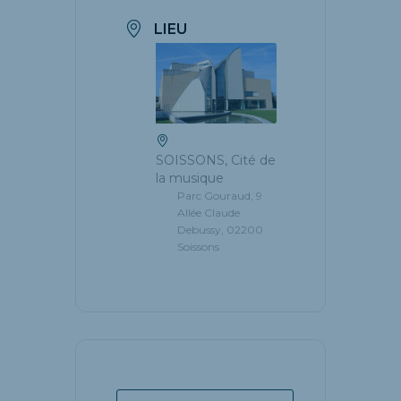
LIEU
SOISSONS, Cité de
la musique
Parc Gouraud, 9
Allée Claude
Debussy, 02200
Soissons