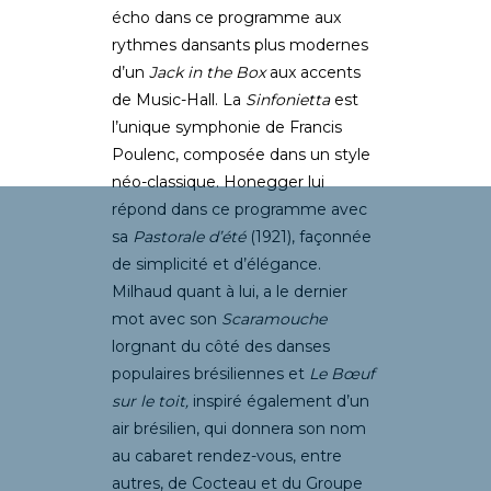
écho dans ce programme aux
rythmes dansants plus modernes
d’un
Jack in the Box
aux accents
de Music-Hall. La
Sinfonietta
est
l’unique symphonie de Francis
Poulenc, composée dans un style
néo-classique. Honegger lui
répond dans ce programme avec
sa
Pastorale d’été
(1921), façonnée
de simplicité et d’élégance.
Milhaud quant à lui, a le dernier
mot avec son
Scaramouche
lorgnant du côté des danses
populaires brésiliennes et
Le
Bœuf
sur le toit,
inspiré également d’un
air brésilien, qui donnera son nom
au cabaret rendez-vous, entre
autres, de Cocteau et du Groupe