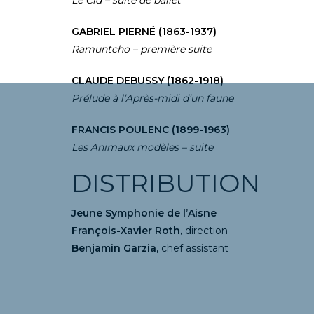
GABRIEL PIERNÉ (1863-1937)
Ramuntcho – première suite
CLAUDE DEBUSSY (1862-1918)
Prélude à l’Après-midi d’un faune
FRANCIS POULENC (1899-1963)
Les Animaux modèles – suite
DISTRIBUTION
Jeune Symphonie de l’Aisne
François-Xavier Roth,
direction
Benjamin Garzia,
chef assistant