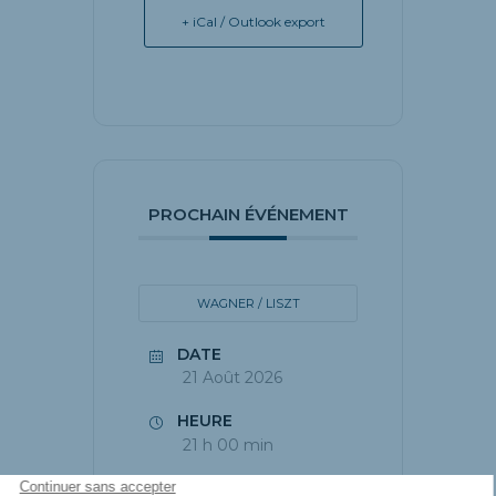
+ iCal / Outlook export
PROCHAIN ÉVÉNEMENT
WAGNER / LISZT
DATE
21 Août 2026
HEURE
21 h 00 min