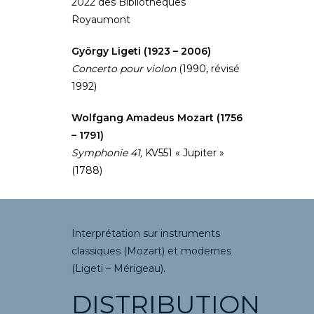
2022 des Bibliothèques
Royaumont
György Ligeti (1923 – 2006)
Concerto pour violon
(1990, révisé
1992)
Wolfgang Amadeus Mozart (1756
– 1791)
Symphonie 41,
KV551 « Jupiter »
(1788)
Interprétation sur instruments
classiques (Mozart) et modernes
(Ligeti – Mérigeau).
DISTRIBUTION