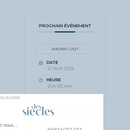
PROCHAIN ÉVÉNEMENT
WAGNER / LISZT
DATE
21 Août 2026
HEURE
21 h 00 min
PARTAGEZ CET