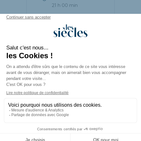
21 h 00 min
PARTAGEZ CET
ÉVÉNEMENT
© LES SIÈCLES |
Mentions légales
|
Création de site internet
et
accompagnement
Emarketing
par
COJT Cabinet Conseil Web