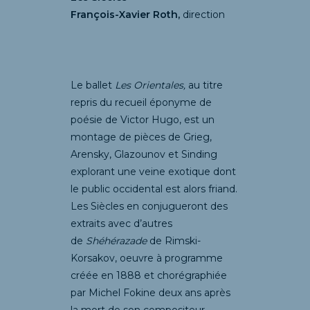
François-Xavier Roth
,
direction
Le ballet
Les Orientales,
au titre
repris du recueil éponyme de
poésie de Victor Hugo, est un
montage de pièces de Grieg,
Arensky, Glazounov et Sinding
explorant une veine exotique dont
le public occidental est alors friand.
Les Siècles en conjugueront des
extraits avec d’autres
de
Shéhérazade
de Rimski-
Korsakov, oeuvre à programme
créée en 1888 et chorégraphiée
par Michel Fokine deux ans après
la mort de son compositeur.