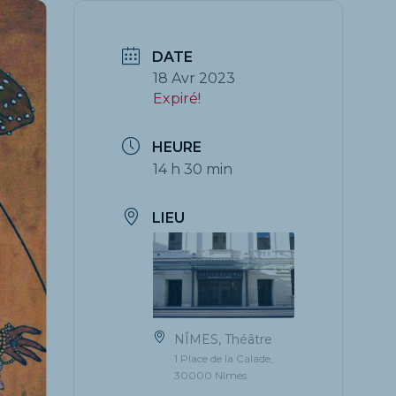
DATE
18 Avr 2023
Expiré!
HEURE
14 h 30 min
LIEU
NÎMES, Théâtre
1 Place de la Calade,
30000 Nîmes