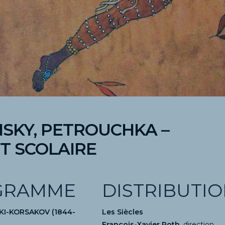
NSKY, PETROUCHKA –
T SCOLAIRE
GRAMME
DISTRIBUTI
SKI-KORSAKOV (1844-
Les Siècles
François-Xavier Roth
,
direction