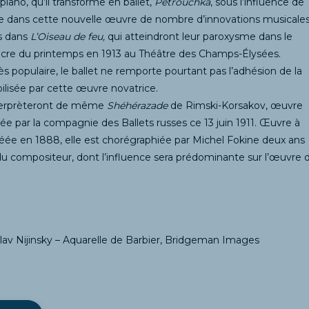
iano, qu’il transforme en ballet,
Petrouchka
, sous l’influence de
use dans cette nouvelle œuvre de nombre d’innovations musicale
s dans
L’Oiseau de feu,
qui atteindront leur paroxysme dans le
cre du printemps en 1913 au Théâtre des Champs-Élysées.
 populaire, le ballet ne remporte pourtant pas l’adhésion de la
abilisée par cette œuvre novatrice.
nterprèteront de même
Shéhérazade
de Rimski-Korsakov, œuvre
́e par la compagnie des Ballets russes ce 13 juin 1911. Œuvre à
ée en 1888, elle est chorégraphiée par Michel Fokine deux ans
 du compositeur, dont l’influence sera prédominante sur l’œuvre 
aslav Nijinsky – Aquarelle de Barbier, Bridgeman Images