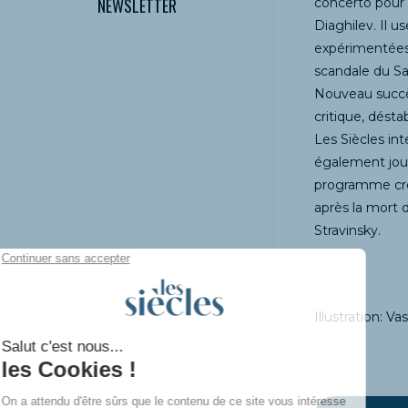
NEWSLETTER
concerto pour p
Diaghilev. Il 
expérimentée
scandale du Sa
Nouveau succès
critique, dést
Les Siècles i
également joue
programme cré
après la mort
Stravinsky.
Illustration: V