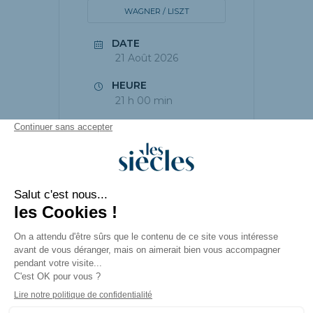
WAGNER / LISZT
DATE
21 Août 2026
HEURE
21 h 00 min
PARTAGEZ CET
ÉVÉNEMENT