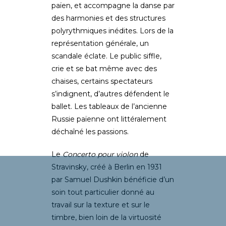
païen, et accompagne la danse par
des harmonies et des structures
polyrythmiques inédites. Lors de la
représentation générale, un
scandale éclate. Le public siffle,
crie et se bat même avec des
chaises, certains spectateurs
s’indignent, d’autres défendent le
ballet. Les tableaux de l’ancienne
Russie païenne ont littéralement
déchaîné les passions.
Le
Concerto pour violon
de
Stravinsky, créé à Berlin en 1931
par Samuel Dushkin bénéficie d’un
soin tout particulier donné au
travail sur la texture et sur le
timbre, bien loin de la virtuosité