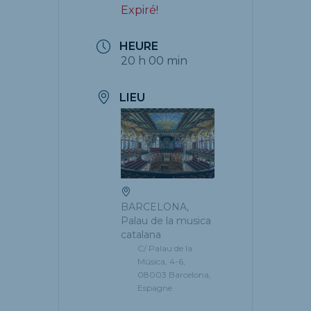
Expiré!
HEURE
20 h 00 min
LIEU
BARCELONA,
Palau de la musica
catalana
C/ Palau de la
Música, 4-6,
08003 Barcelona,
Espagne