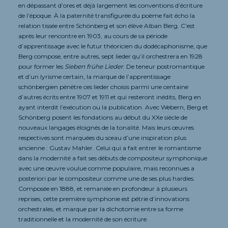
en dépassant d’ores et déjà largement les conventions d’écriture
de l’époque. À la paternité transfigurée du poème fait écho la
relation tissée entre Schönberg et son élève Alban Berg. C’est
après leur rencontre en 1903, au cours de sa période
d’apprentissage avec le futur théoricien du dodécaphonisme, que
Berg compose, entre autres, sept lieder qu’il orchestrera en 1928
pour former les
Sieben frühe Lieder
. De teneur postromantique
et d’un lyrisme certain, la marque de l’apprentissage
schönbergien pénètre ces lieder choisis parmi une centaine
d’autres écrits entre 1907 et 1911 et qui resteront inédits, Berg en
ayant interdit l’exécution ou la publication. Avec Webern, Berg et
Schönberg posent les fondations au début du XXe siècle de
nouveaux langages éloignés de la tonalité. Mais leurs œuvres
respectives sont marquées du sceau d’une inspiration plus
ancienne : Gustav Mahler. Celui qui a fait entrer le romantisme
dans la modernité a fait ses débuts de compositeur symphonique
avec une œuvre voulue comme populaire, mais reconnues a
posteriori par le compositeur comme une de ses plus hardies.
Composée en 1888, et remaniée en profondeur à plusieurs
reprises, cette première symphonie est pétrie d’innovations
orchestrales, et marque par la dichotomie entre sa forme
traditionnelle et la modernité de son écriture.