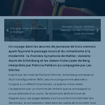
Nouveau disque : réédition
François-Xavier Roth nommé
Debussy : La Mer / Première
à Stuttgart !
Suite d’orchestre
Un voyage dans les œuvres de jeunesse de trois viennois
ayant façonné le passage musical du romantisme à la
modernité : la
Première Symphonie
de Mahler,
Verklärte
Nacht
de Schönberg et les
Sieben Frühe Lieder
de Berg
interprétés par Patricia Petibon accompagnée par Les
Siècles.
Inspiré par les mots de Richard Dehmel, Schönberg compose sa
Nuit transfigurée
en 1899, œuvre à programme destinée à
l’origine à un effectif chambriste. Le poème initial relate
l’acceptation par un homme de l’enfant que sa compagne lui
avoue attendre d’un autre. Se réclamant de Brahms et de
Wagner pour ces pages dédiées à sa future femme Mathilde Von
Zemlinsky, le compositeur reste dans les cadres de la tonalité, tout