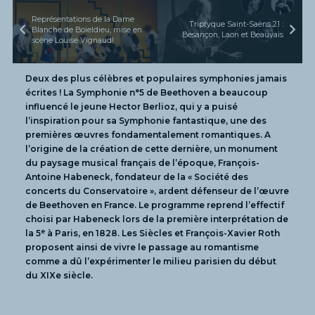
Représentations de la Dame
Triptyque Saint-Saëns 21 :
Blanche de Boieldieu, mise en
Besançon, Laon et Beauvais
scène Louise Vignaud!
Deux des plus célèbres et populaires symphonies jamais
écrites ! La Symphonie n°5 de Beethoven a beaucoup
influencé le jeune Hector Berlioz, qui y a puisé
l’inspiration pour sa Symphonie fantastique, une des
premières œuvres fondamentalement romantiques. A
l’origine de la création de cette dernière, un monument
du paysage musical français de l’époque, François-
Antoine Habeneck, fondateur de la « Société des
concerts du Conservatoire », ardent défenseur de l’œuvre
de Beethoven en France. Le programme reprend l’effectif
choisi par Habeneck lors de la première interprétation de
e
la 5
à Paris, en 1828. Les Siècles et François-Xavier Roth
proposent ainsi de vivre le passage au romantisme
comme a dû l’expérimenter le milieu parisien du début
du XIXe siècle.