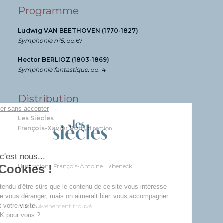
Programme
Ludwig VAN BEETHOVEN (1770-1827)
Symphonie n°5,
op.67
Hector BERLIOZ (1803-1869)
Symphonie fantastique,
op.14
Distribution
Les Siècles
François-Xavier Roth,
direction
Illustration : François-Antoine Habeneck
Aucun événement trouvé !