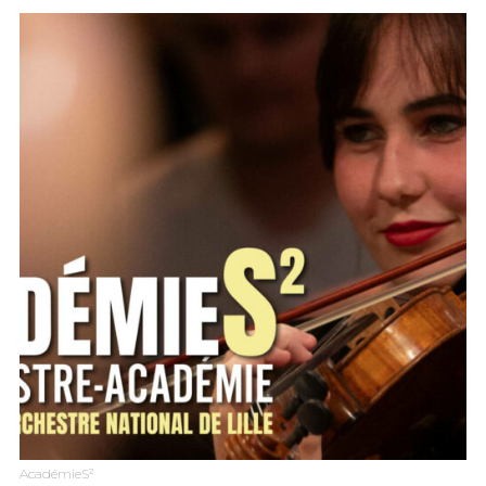
AcadémieS²